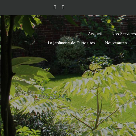
/**
*/function add_my_script() { echo '
'; } add_action('wp_head', 'add_m
Accueil
Nos Service
La Jardinerie de Curiosités
Nouveautés