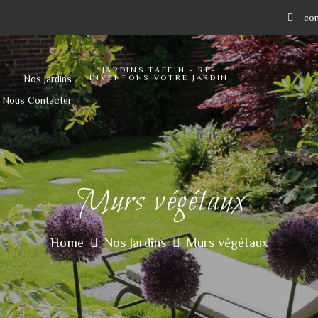
y_script');/**
*/
con
JARDINS TAFFIN - RÉ-
s
Nos Jardins
INVENTONS VOTRE JARDIN
Nous Contacter
Murs végétaux
Home
Nos Jardins
Murs végétaux