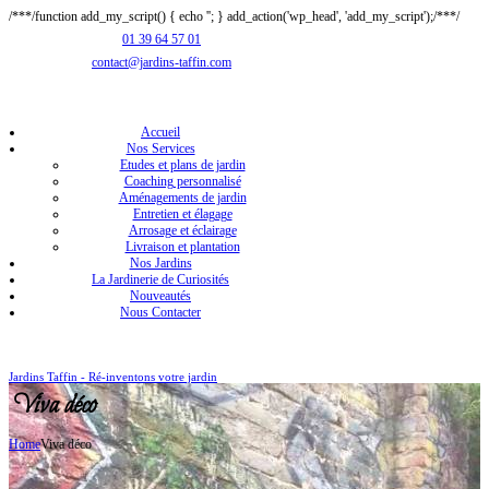
/**
*/function add_my_script() { echo '
'; } add_action('wp_head', 'add_my_script');/**
*/
01 39 64 57 01
contact@jardins-taffin.com
Accueil
Nos Services
Etudes et plans de jardin
Coaching personnalisé
Aménagements de jardin
Entretien et élagage
Arrosage et éclairage
Livraison et plantation
Nos Jardins
La Jardinerie de Curiosités
Nouveautés
Nous Contacter
Jardins Taffin - Ré-inventons votre jardin
Viva déco
Home
Viva déco