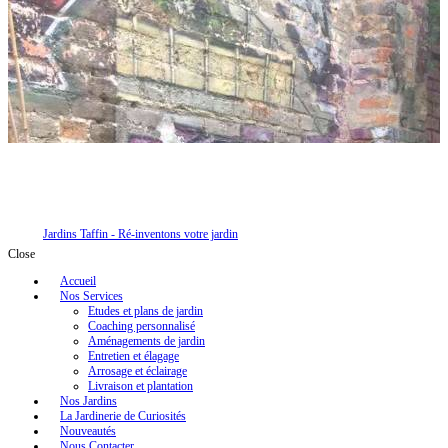
Jardins Taffin - Ré-inventons votre jardin
Close
Accueil
Nos Services
Etudes et plans de jardin
Coaching personnalisé
Aménagements de jardin
Entretien et élagage
Arrosage et éclairage
Livraison et plantation
Nos Jardins
La Jardinerie de Curiosités
Nouveautés
Nous Contacter