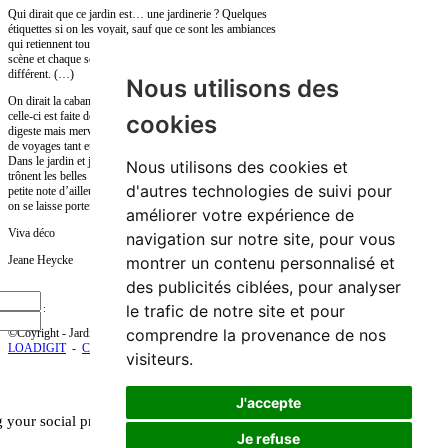
Qui dirait que ce jardin est… une jardinerie ? Quelques
étiquettes si on les voyait, sauf que ce sont les ambiances
qui retiennent toute l’attention. Les plantes ici sont mises en
scène et chaque scène ou presque évoque un biotope
différent. (…)
Nous utilisons des
On dirait la cabane en nougat d’Hänsel et Gretel sauf que
celle-ci est faite de ciment et de rondins de bois, moins
cookies
digeste mais merveilleuse. Elle regorge de trésors rapportés
de voyages tant et si bien que certains s’en sont échappés.
Dans le jardin et jusque dans la petite serre à l’anglaise où
Nous utilisons des cookies et
trônent les belles exotiques, ils finissent d’apporter cette
d'autres technologies de suivi pour
petite note d’ailleurs qui fait qu’ici, on ne se promène pas,
on se laisse porter.
améliorer votre expérience de
Viva déco
navigation sur notre site, pour vous
montrer un contenu personnalisé et
Jeane Heycke
des publicités ciblées, pour analyser
le trafic de notre site et pour
Partager :
comprendre la provenance de nos
©Coyright - Jardins Taffin - Site web réalisé par
LOADIGIT
-
Crédits et Mentions légales
visiteurs.
J'accepte
 your social profile
Je refuse